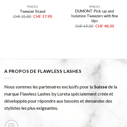
PINCES
PINCES
DUMONT Pick-up and
Tweezer Stand
Isolation Tweezers with fine
Le
Le
CHF
35.80
CHF
17.90
prix
prix
tips
initial
actuel
Le
Le
CHF
69.00
CHF
48.30
était :
est :
prix
prix
CHF 35.80.
CHF 17.90.
initial
actuel
était :
est :
CHF 69.00.
CHF 48.
A PROPOS DE FLAWLESS LASHES
Nous sommes les partenaires exclusifs pour la
Suisse
de la
marque Flawless Lashes by Loreta spécialement créée et
développée pour répondre aux besoins et demandes des
stylistes les plus exigeantes.