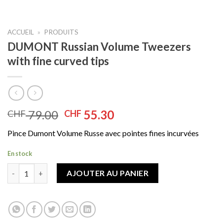
ACCUEIL
»
PRODUITS
DUMONT Russian Volume Tweezers
with fine curved tips
Le
Le
79.00
55.30
CHF
CHF
prix
prix
Pince Dumont Volume Russe avec pointes fines incurvées
initial
actuel
était :
est :
En stock
CHF 79.00.
CHF 55.30.
quantité de DUMONT Russian Volume Tweezers with fine curve
AJOUTER AU PANIER