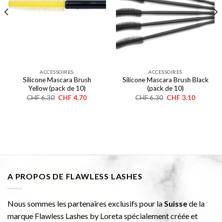
ACCESSOIRES
ACCESSOIRES
Silicone Mascara Brush
Silicone Mascara Brush Black
Yellow (pack de 10)
(pack de 10)
Le
Le
Le
Le
CHF
6.30
CHF
4.70
CHF
6.30
CHF
3.10
prix
prix
prix
prix
initial
actuel
initial
actuel
était :
est :
était :
est :
CHF 6.30.
CHF 4.70.
CHF 6.30.
CHF 3.10
A PROPOS DE FLAWLESS LASHES
Nous sommes les partenaires exclusifs pour la
Suisse
de la
marque Flawless Lashes by Loreta spécialement créée et