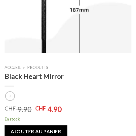
ACCUEIL
»
PRODUITS
Black Heart Mirror
Le
Le
9.90
4.90
CHF
CHF
prix
prix
En stock
initial
actuel
était :
est :
AJOUTER AU PANIER