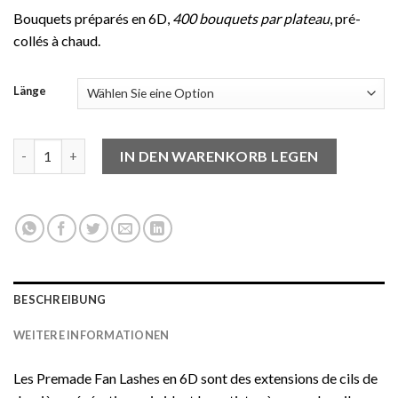
prix
prix
Bouquets préparés en 6D,
400 bouquets par plateau
, pré-
initial
actuel
collés à chaud.
était :
est :
CHF 37.40.
CHF 18.70.
Länge
quantité de Individual Premade Fan Lashes CC en 6D
IN DEN WARENKORB LEGEN
BESCHREIBUNG
WEITERE INFORMATIONEN
Les Premade Fan Lashes en 6D sont des extensions de cils de