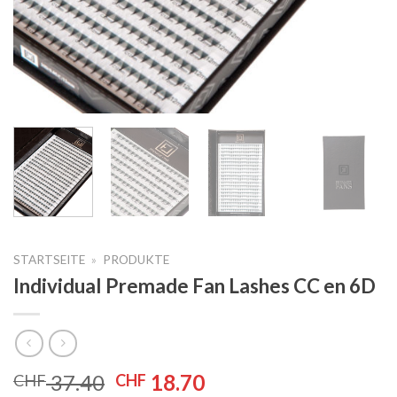
STARTSEITE
»
PRODUKTE
Individual Premade Fan Lashes CC en 6D
Le
Le
37.40
18.70
CHF
CHF