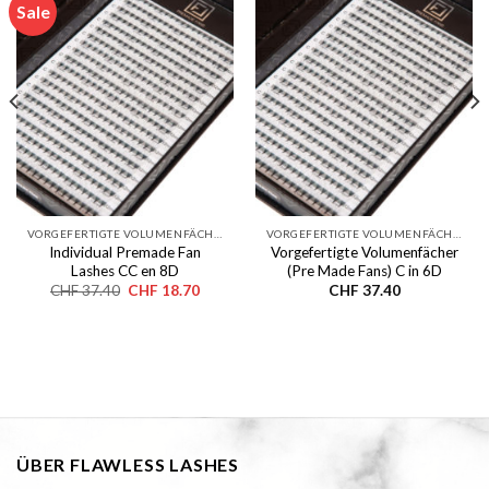
Sale
VORGEFERTIGTE VOLUMENFÄCHER (PRE MADE FANS)
VORGEFERTIGTE VOLUMENFÄCHER (PRE MADE FANS)
Individual Premade Fan
Vorgefertigte Volumenfächer
Lashes CC en 8D
(Pre Made Fans) C in 6D
Le
Le
CHF
37.40
CHF
18.70
CHF
37.40
prix
prix
initial
actuel
était :
est :
CHF 37.40.
CHF 18.70.
ÜBER FLAWLESS LASHES