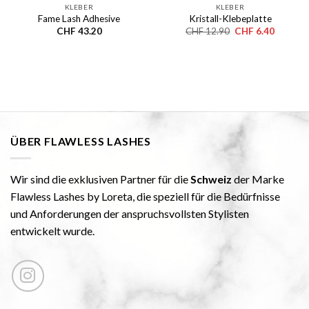
KLEBER
KLEBER
Fame Lash Adhesive
Kristall-Klebeplatte
Le
Le
CHF
43.20
CHF
12.90
CHF
6.40
prix
prix
initial
actuel
était :
est :
CHF 12.90.
CHF 6.4
ÜBER FLAWLESS LASHES
Wir sind die exklusiven Partner für die
Schweiz
der Marke
Flawless Lashes by Loreta, die speziell für die Bedürfnisse
und Anforderungen der anspruchsvollsten Stylisten
entwickelt wurde.